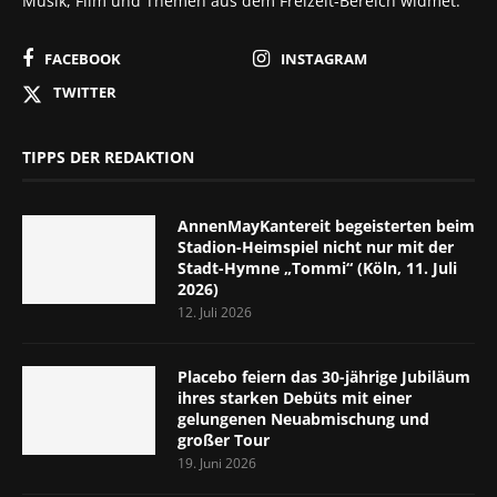
Musik, Film und Themen aus dem Freizeit-Bereich widmet.
FACEBOOK
INSTAGRAM
TWITTER
TIPPS DER REDAKTION
AnnenMayKantereit begeisterten beim
Stadion-Heimspiel nicht nur mit der
Stadt-Hymne „Tommi“ (Köln, 11. Juli
2026)
12. Juli 2026
Placebo feiern das 30-jährige Jubiläum
ihres starken Debüts mit einer
gelungenen Neuabmischung und
großer Tour
19. Juni 2026