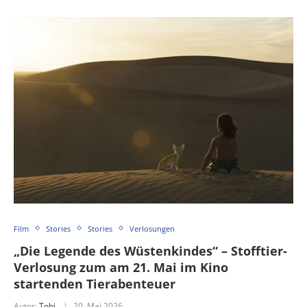
Film
Stories
Stories
Verlosungen
„Die Legende des Wüstenkindes“ – Stofftier-
Verlosung zum am 21. Mai im Kino
startenden Tierabenteuer
Autor:
Tobi
20. Mai 2026