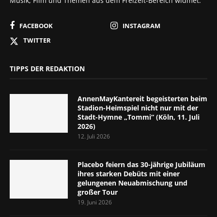
Musik, Film und Themen aus dem Freizeit-Bereich widmet.
FACEBOOK
INSTAGRAM
TWITTER
TIPPS DER REDAKTION
AnnenMayKantereit begeisterten beim
Stadion-Heimspiel nicht nur mit der
Stadt-Hymne „Tommi“ (Köln, 11. Juli
2026)
12. Juli 2026
Placebo feiern das 30-jährige Jubiläum
ihres starken Debüts mit einer
gelungenen Neuabmischung und
großer Tour
19. Juni 2026