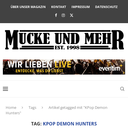
ÜBER UNSER MAGAZIN
KONTAKT
IMPRESSUM
DATENSCHUTZ
Home
Tags
Artikel getagged mit "KPop Demon
Hunters"
TAG:
KPOP DEMON HUNTERS