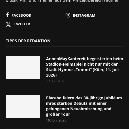
Musik, Film und Themen aus dem Freizeit-Bereich widmet.
FACEBOOK
INSTAGRAM
TWITTER
TIPPS DER REDAKTION
AnnenMayKantereit begeisterten beim
Stadion-Heimspiel nicht nur mit der
Stadt-Hymne „Tommi“ (Köln, 11. Juli
2026)
12. Juli 2026
Placebo feiern das 30-jährige Jubiläum
ihres starken Debüts mit einer
gelungenen Neuabmischung und
großer Tour
19. Juni 2026