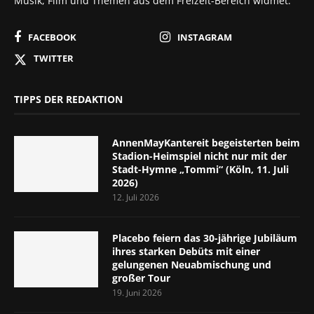
Musik, Film und Themen aus dem Freizeit-Bereich widmet.
FACEBOOK
INSTAGRAM
TWITTER
TIPPS DER REDAKTION
AnnenMayKantereit begeisterten beim
Stadion-Heimspiel nicht nur mit der
Stadt-Hymne „Tommi“ (Köln, 11. Juli
2026)
12. Juli 2026
Placebo feiern das 30-jährige Jubiläum
ihres starken Debüts mit einer
gelungenen Neuabmischung und
großer Tour
19. Juni 2026