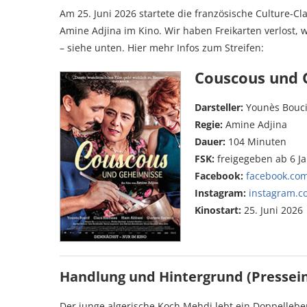
Am 25. Juni 2026 startete die französische Culture-
Amine Adjina im Kino. Wir haben Freikarten verlost, 
– siehe unten. Hier mehr Infos zum Streifen:
Couscous und 
Darsteller:
Younès Bouci
Regie:
Amine Adjina
Dauer:
104 Minuten
FSK:
freigegeben ab 6 J
Facebook:
facebook.com
Instagram:
instagram.c
Kinostart:
25. Juni 2026
Handlung und Hintergrund (Pressei
Der junge algerische Koch Mehdi lebt ein Doppelleben: