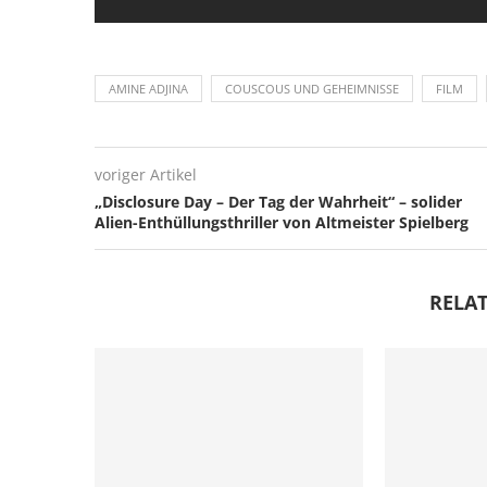
AMINE ADJINA
COUSCOUS UND GEHEIMNISSE
FILM
voriger Artikel
„Disclosure Day – Der Tag der Wahrheit“ – solider
Alien-Enthüllungsthriller von Altmeister Spielberg
RELAT