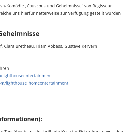
Clash-Komödie „Couscous und Geheimnisse“ von Regisseur
welche uns hierfür netterweise zur Verfügung gestellt wurden
Geheimnisse
f, Clara Bretheau, Hiam Abbass, Gustave Kervern
ahren
/lighthouseentertainment
om/lighthouse_homeentertainment
nformationen):
 Tagsüber ist er der brillante Koch im Bistro, kurz davor, den