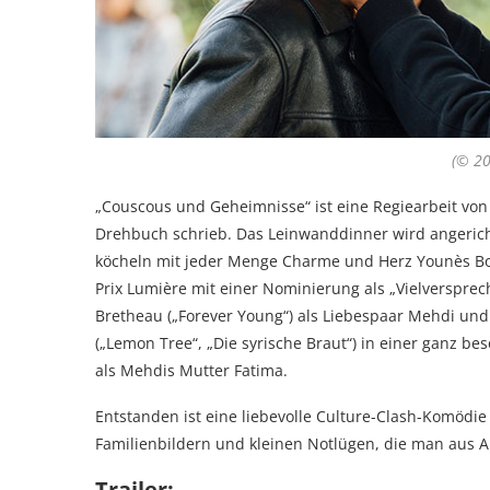
(© 20
„Couscous und Geheimnisse“ ist eine Regiearbeit vo
Drehbuch schrieb. Das Leinwanddinner wird angericht
köcheln mit jeder Menge Charme und Herz Younès Bouc
Prix Lumière mit einer Nominierung als „Vielverspr
Bretheau („Forever Young“) als Liebespaar Mehdi und
(„Lemon Tree“, „Die syrische Braut“) in einer ganz be
als Mehdis Mutter Fatima.
Entstanden ist eine liebevolle Culture-Clash-Komödi
Familienbildern und kleinen Notlügen, die man aus A
Trailer: