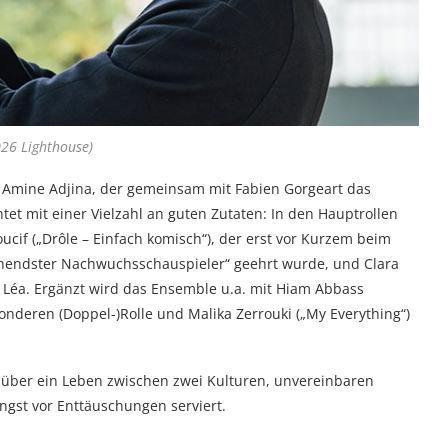
26 Lighthouse)
n Amine Adjina, der gemeinsam mit Fabien Gorgeart das
et mit einer Vielzahl an guten Zutaten: In den Hauptrollen
if („Drôle – Einfach komisch“), der erst vor Kurzem beim
echendster Nachwuchsschauspieler“ geehrt wurde, und Clara
 Léa. Ergänzt wird das Ensemble u.a. mit Hiam Abbass
sonderen (Doppel-)Rolle und Malika Zerrouki („My Everything“)
e über ein Leben zwischen zwei Kulturen, unvereinbaren
ngst vor Enttäuschungen serviert.