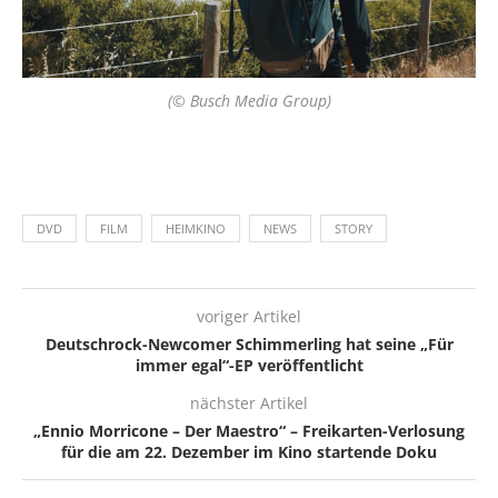
(© Busch Media Group)
DVD
FILM
HEIMKINO
NEWS
STORY
voriger Artikel
Deutschrock-Newcomer Schimmerling hat seine „Für
immer egal“-EP veröffentlicht
nächster Artikel
„Ennio Morricone – Der Maestro“ – Freikarten-Verlosung
für die am 22. Dezember im Kino startende Doku