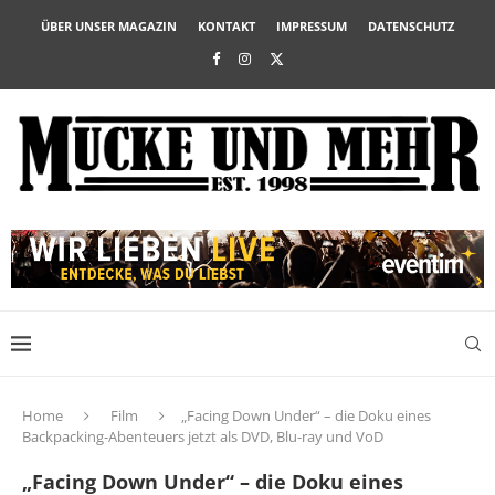
ÜBER UNSER MAGAZIN
KONTAKT
IMPRESSUM
DATENSCHUTZ
Home
Film
„Facing Down Under“ – die Doku eines
Backpacking-Abenteuers jetzt als DVD, Blu-ray und VoD
„Facing Down Under“ – die Doku eines