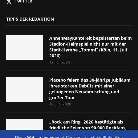
TWITTER
TIPPS DER REDAKTION
AnnenMayKantereit begeisterten beim
Stadion-Heimspiel nicht nur mit der
Stadt-Hymne „Tommi“ (Köln, 11. Juli
2026)
12. Juli 2026
Placebo feiern das 30-jährige Jubiläum
ihres starken Debüts mit einer
gelungenen Neuabmischung und
großer Tour
19. Juni 2026
„Rock am Ring“ 2026 bestätigte als
friedliche Feier von 90.000 Rockfans,
dass das Konzept passt (Nürburgring,
Diese Website verwendet Cookies, damit wir Statistiken