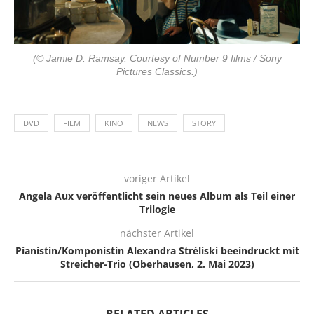
(© Jamie D. Ramsay. Courtesy of Number 9 films / Sony
Pictures Classics.)
DVD
FILM
KINO
NEWS
STORY
voriger Artikel
Angela Aux veröffentlicht sein neues Album als Teil einer
Trilogie
nächster Artikel
Pianistin/Komponistin Alexandra Stréliski beeindruckt mit
Streicher-Trio (Oberhausen, 2. Mai 2023)
RELATED ARTICLES