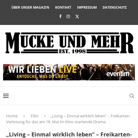
ÜBER UNSER MAGAZIN
KONTAKT
IMPRESSUM
DATENSCHUTZ
Home
Film
„Living – Einmal wirklich leben“ – Freikarten-
Verlosung für das am 18. Mai im Kino startende Drama
„Living – Einmal wirklich leben“ – Freikarten-