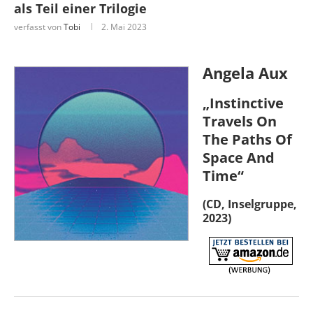
als Teil einer Trilogie
verfasst von
Tobi
2. Mai 2023
Angela Aux
„Instinctive
Travels On
The Paths Of
Space And
Time“
(CD, Inselgruppe,
2023)