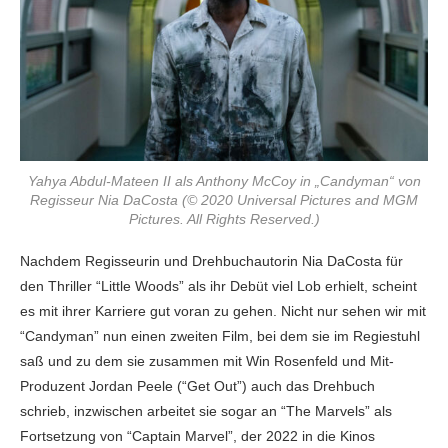
Yahya Abdul-Mateen II als Anthony McCoy in „Candyman“ von
Regisseur Nia DaCosta (© 2020 Universal Pictures and MGM
Pictures. All Rights Reserved.)
Nachdem Regisseurin und Drehbuchautorin Nia DaCosta für
den Thriller “Little Woods” als ihr Debüt viel Lob erhielt, scheint
es mit ihrer Karriere gut voran zu gehen. Nicht nur sehen wir mit
“Candyman” nun einen zweiten Film, bei dem sie im Regiestuhl
saß und zu dem sie zusammen mit Win Rosenfeld und Mit-
Produzent Jordan Peele (“Get Out”) auch das Drehbuch
schrieb, inzwischen arbeitet sie sogar an “The Marvels” als
Fortsetzung von “Captain Marvel”, der 2022 in die Kinos