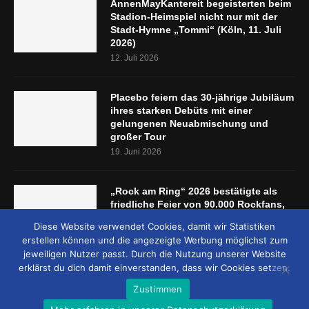
AnnenMayKantereit begeisterten beim
Stadion-Heimspiel nicht nur mit der
Stadt-Hymne „Tommi“ (Köln, 11. Juli
2026)
12. Juli 2026
Placebo feiern das 30-jährige Jubiläum
ihres starken Debüts mit einer
gelungenen Neuabmischung und
großer Tour
19. Juni 2026
„Rock am Ring“ 2026 bestätigte als
friedliche Feier von 90.000 Rockfans,
dass das Konzept passt (Nürburgring,
Diese Website verwendet Cookies, damit wir Statistiken
5.-7. Juni 2026)
erstellen können und die angezeigte Werbung möglichst zum
8. Juni 2026
jeweiligen Nutzer passt. Durch die Nutzung unserer Website
erklärst du dich damit einverstanden, dass wir Cookies setzen.
Zustimmen