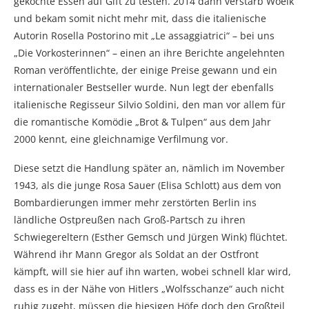
gekochte Essen auf Gift zu testen. 2014 dann verstarb Woelk
und bekam somit nicht mehr mit, dass die italienische
Autorin Rosella Postorino mit „Le assaggiatrici“ – bei uns
„Die Vorkosterinnen“ – einen an ihre Berichte angelehnten
Roman veröffentlichte, der einige Preise gewann und ein
internationaler Bestseller wurde. Nun legt der ebenfalls
italienische Regisseur Silvio Soldini, den man vor allem für
die romantische Komödie „Brot & Tulpen“ aus dem Jahr
2000 kennt, eine gleichnamige Verfilmung vor.
Diese setzt die Handlung später an, nämlich im November
1943, als die junge Rosa Sauer (Elisa Schlott) aus dem von
Bombardierungen immer mehr zerstörten Berlin ins
ländliche Ostpreußen nach Groß-Partsch zu ihren
Schwiegereltern (Esther Gemsch und Jürgen Wink) flüchtet.
Während ihr Mann Gregor als Soldat an der Ostfront
kämpft, will sie hier auf ihn warten, wobei schnell klar wird,
dass es in der Nähe von Hitlers „Wolfsschanze“ auch nicht
ruhig zugeht, müssen die hiesigen Höfe doch den Großteil