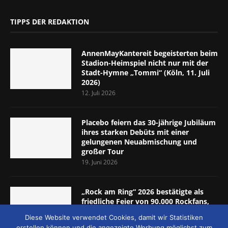
TIPPS DER REDAKTION
AnnenMayKantereit begeisterten beim
Stadion-Heimspiel nicht nur mit der
Stadt-Hymne „Tommi“ (Köln, 11. Juli
2026)
12. Juli 2026
Placebo feiern das 30-jährige Jubiläum
ihres starken Debüts mit einer
gelungenen Neuabmischung und
großer Tour
19. Juni 2026
„Rock am Ring“ 2026 bestätigte als
friedliche Feier von 90.000 Rockfans,
dass das Konzept passt (Nürburgring,
Diese Website verwendet Cookies, damit wir Statistiken
5.-7. Juni 2026)
erstellen können und die angezeigte Werbung möglichst zum