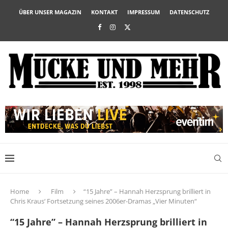
ÜBER UNSER MAGAZIN
KONTAKT
IMPRESSUM
DATENSCHUTZ
Home
Film
“15 Jahre” – Hannah Herzsprung brilliert in
Chris Kraus‘ Fortsetzung seines 2006er-Dramas „Vier Minuten“
“15 Jahre” – Hannah Herzsprung brilliert in