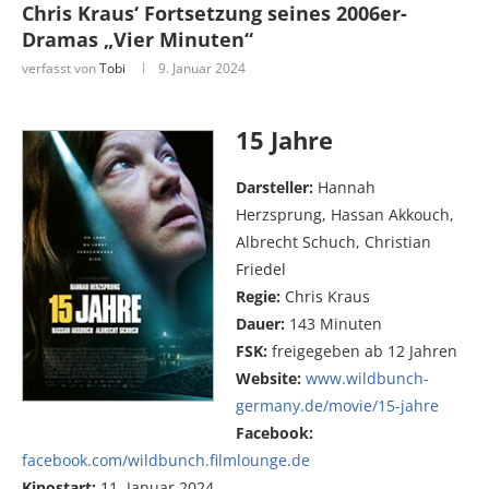
Chris Kraus‘ Fortsetzung seines 2006er-
Dramas „Vier Minuten“
verfasst von
Tobi
9. Januar 2024
15 Jahre
Darsteller:
Hannah
Herzsprung, Hassan Akkouch,
Albrecht Schuch, Christian
Friedel
Regie:
Chris Kraus
Dauer:
143 Minuten
FSK:
freigegeben ab 12 Jahren
Website:
www.wildbunch-
germany.de/movie/15-jahre
Facebook:
facebook.com/wildbunch.filmlounge.de
Kinostart:
11. Januar 2024