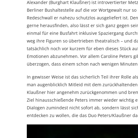
Alexander (Burghart Klaußner) ist introvertierter Metz
Berliner Bushaltestelle auf die vor Wortgewalt nur so
Redeschwall er nahezu schutzlos ausgeliefert ist. D
gerne herausfinden, also lässt er sich ganz gegen sei
einmal für eine Busfahrt inklusive Spaziergang durchs
weg ihre Figuren so übertrieben theatralisch – und d
tatsächlich noch vor kurzem für eben dieses Stück auf
Emotionen abzunehmen. Vor allem Caroline Peters gibt
überzogen, dass einem schon nach wenigen Minuten 
In gewisser Weise ist das sicherlich Teil ihrer Rolle a
man augenblicklich Mitleid mit dem zurückhaltende
Klaußner hier angenehm zurückgenommen und brems
Ziel hinausschießende Peters immer wieder wichtig e
Dialogen zumindest nicht sofort ab, sondern lässt si
entdecken zu wollen, die das Duo Peters/Klaußner da