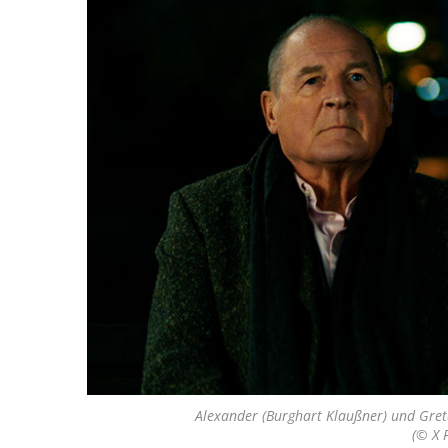
Alexander (Burghart Klaußner) und Greta
(© X F