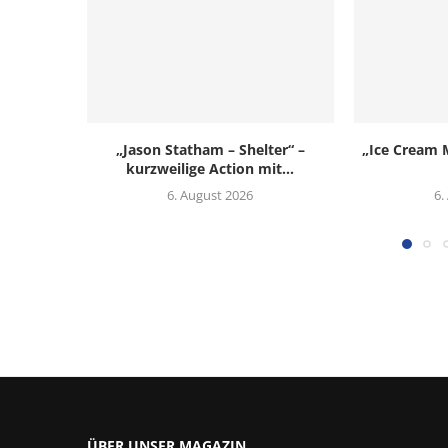
„Jason Statham – Shelter“ –
„Ice Cream M
kurzweilige Action mit...
6. August 2026
6.
ÜBER UNSER MAGAZIN