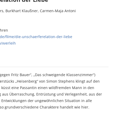
ers, Burkhart Klaußner, Carmen-Maja Antoni
ahren
de/filme/die-unschaerferelation-der-liebe
/xverleih
 gegen Fritz Bauer“, „Das schweigende Klassenzimmer“)
terstücks „Heisenberg“ von Simon Stephens klingt auf den
us küsst eine Passantin einen wildfremden Mann in den
g aus Überraschung, Entrüstung und Verlegenheit, aus der
e Entwicklungen der ungewöhnlichen Situation in alle
 so grundverschiedene Charaktere handelt wie hier.