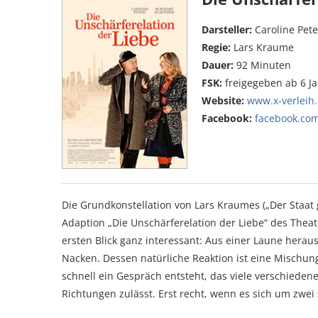
Darsteller:
Caroline Pet
Regie:
Lars Kraume
Dauer:
92 Minuten
FSK:
freigegeben ab 6 J
Website:
www.x-verleih.
Facebook:
facebook.com
Die Grundkonstellation von Lars Kraumes („Der Staat
Adaption „Die Unschärferelation der Liebe“ des Thea
ersten Blick ganz interessant: Aus einer Laune hera
Nacken. Dessen natürliche Reaktion ist eine Mischun
schnell ein Gespräch entsteht, das viele verschieden
Richtungen zulässt. Erst recht, wenn es sich um zwei