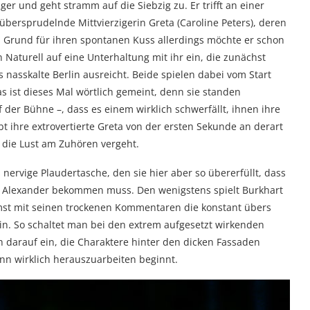
ger und geht stramm auf die Siebzig zu. Er trifft an einer
 übersprudelnde Mittvierzigerin Greta (Caroline Peters), deren
en Grund für ihren spontanen Kuss allerdings möchte er schon
n Naturell auf eine Unterhaltung mit ihr ein, die zunächst
 nasskalte Berlin ausreicht. Beide spielen dabei vom Start
as ist dieses Mal wörtlich gemeint, denn sie standen
 der Bühne –, dass es einem wirklich schwerfällt, ihnen ihre
 ihre extrovertierte Greta von der ersten Sekunde an derart
die Lust am Zuhören vergeht.
ls nervige Plaudertasche, den sie hier aber so übererfüllt, dass
n Alexander bekommen muss. Den wenigstens spielt Burkhart
t mit seinen trockenen Kommentaren die konstant übers
in. So schaltet man bei den extrem aufgesetzt wirkenden
ch darauf ein, die Charaktere hinter den dicken Fassaden
nn wirklich herauszuarbeiten beginnt.