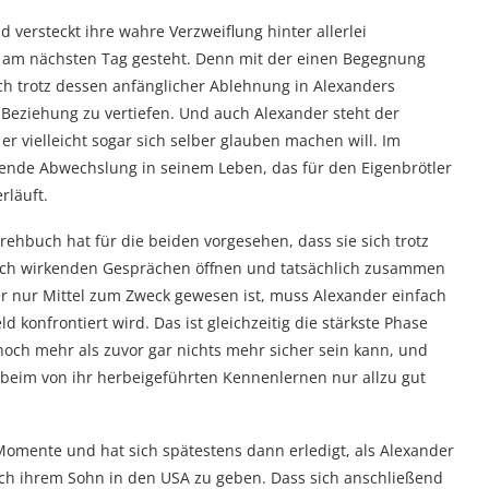
nd versteckt ihre wahre Verzweiflung hinter allerlei
er am nächsten Tag gesteht. Denn mit der einen Begegnung
zlich trotz dessen anfänglicher Ablehnung in Alexanders
 Beziehung zu vertiefen. Und auch Alexander steht der
r vielleicht sogar sich selber glauben machen will. Im
ende Abwechslung in seinem Leben, das für den Eigenbrötler
rläuft.
rehbuch hat für die beiden vorgesehen, dass sie sich trotz
lich wirkenden Gesprächen öffnen und tatsächlich zusammen
her nur Mittel zum Zweck gewesen ist, muss Alexander einfach
ld konfrontiert wird. Das ist gleichzeitig die stärkste Phase
och mehr als zuvor gar nichts mehr sicher sein kann, und
 beim von ihr herbeigeführten Kennenlernen nur allzu gut
Momente und hat sich spätestens dann erledigt, als Alexander
 nach ihrem Sohn in den USA zu geben. Dass sich anschließend