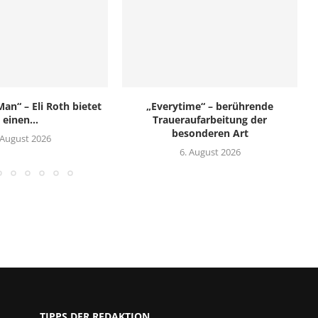
an“ – Eli Roth bietet
„Everytime“ – berührende
einen...
Traueraufarbeitung der
besonderen Art
 August 2026
6. August 2026
TIPPS DER REDAKTION