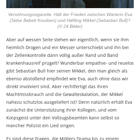
Versöhnungszigarette: Hält der Frieden zwischen Wärterin Eva
(Sidse Babett Knudsen) und Häftling Mikkel (Sebastian Bull)?
(© 24 Bilder)
Aber auf wessen Seite stehen wir eigentlich, wenn sie ihm
heimlich Drogen und ein Messer unterschiebt und ihn bei
der Zellenkontrolle dann völlig außer Rand und Band
krankenhausreif prügelt? Wunderbar empathie- und reuelos
gibt Sebastian Bull hier seinen Mikkel, den man gleich als
ebenso abstoßend empfindet wie Eva, auch ohne dass wir
direkt involviert sind. Aber rechtfertigt das ihren
Machtmissbrauch und die Gewalteskalation, der Mikkel
nahezu schutzlos ausgeliefert ist? Denn natürlich erhält Eva
zunächst die Unterstützung ihrer Kollegen, und vom
Korpsgeist unter den Vollzugsbeamten kann selbst so
mancher Polizist ein Lied singen.
Es sind diese Fragen, die Möllers Drama bis zu einem