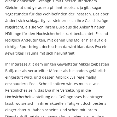
einem dänischen Gefängnis mit unerschütterlichem
Gleichmut und geradezu philanthropisch, ja gibt sogar
Yogastunden für das Wohlbefinden der Insassen. Das aber
ändert sich schlagartig, versteinern sich ihre Gesichtszüge
regelrecht, als sie von ihrem Büro aus die Ankunft neuer
Häftlinge für den Hochsicherheitstrakt beobachtet. Es sind
lediglich Andeutungen, mit denen uns Möller hier auf die
richtige Spur bringt, doch schon da wird klar, dass Eva ein
gewaltiges Trauma mit sich herumträgt.
Ihr Interesse gilt dem jungen Gewalttäter Mikkel (Sebastian
Bull), der als verurteilter Mörder als besonders gefährlich
eingestuft wird, und dessen Anblick Eva regelmäßig
erschaudern lässt. Schnell spüren wir, es muss etwas
Persönliches sein, das Eva ihre Versetzung in die
Hochsicherheitsabteilung des Gefängnisses beantragen
lässt, wo sie sich in ihrer aktuellen Tätigkeit doch bestens
eingerichtet zu haben scheint. Und schon mit ihrem
Dienstantritt bei den schweren Jungs gehen sie los, ihre