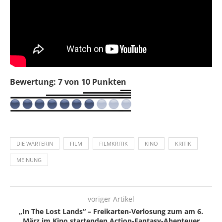
Bewertung: 7 von 10 Punkten
DIE WÄRTERIN
FILM
FILMKRITIK
KINO
KRITIK
MEINUNG
voriger Artikel
„In The Lost Lands“ – Freikarten-Verlosung zum am 6.
März im Kino startenden Action-Fantasy-Abenteuer