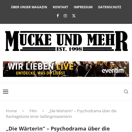
ÜBER UNSER MAGAZIN
KONTAKT
IMPRESSUM
DATENSCHUTZ
Home
Film
„Die Wärterin“ – Psychodrama über die
Rachegelüste einer Gefängniswärterin
„Die Wärterin“ – Psychodrama über die