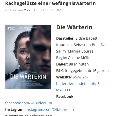
Rachegelüste einer Gefängniswärterin
verfasst von
Mick
19. Februar 2025
Die Wärterin
Darsteller:
Sidse Babett
Knudsen, Sebastian Bull, Dar
Salim, Marina Bouras
Regie:
Gustav Möller
Dauer:
98 Minuten
FSK:
freigegeben ab 16 Jahren
Website:
www.24-
bilder.de/filmdetail.php?
id=1000
Facebook:
facebook.com/24BilderFilm
Instagram:
instagram.com/24bilderfilm
Kinostart:
20. Februar 2025