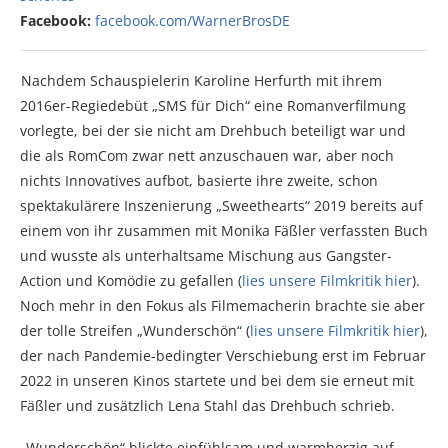
Facebook:
facebook.com/WarnerBrosDE
Nachdem Schauspielerin Karoline Herfurth mit ihrem
2016er-Regiedebüt „SMS für Dich“ eine Romanverfilmung
vorlegte, bei der sie nicht am Drehbuch beteiligt war und
die als RomCom zwar nett anzuschauen war, aber noch
nichts Innovatives aufbot, basierte ihre zweite, schon
spektakulärere Inszenierung „Sweethearts“ 2019 bereits auf
einem von ihr zusammen mit Monika Fäßler verfassten Buch
und wusste als unterhaltsame Mischung aus Gangster-
Action und Komödie zu gefallen (
lies unsere Filmkritik hier
).
Noch mehr in den Fokus als Filmemacherin brachte sie aber
der tolle Streifen „Wunderschön“ (
lies unsere Filmkritik hier
),
der nach Pandemie-bedingter Verschiebung erst im Februar
2022 in unseren Kinos startete und bei dem sie erneut mit
Fäßler und zusätzlich Lena Stahl das Drehbuch schrieb.
„Wunderschön“ blickte einfühlsam und warmherzig auf