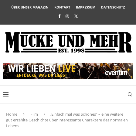
ÜBER UNSER MAGAZIN
KONTAKT
IMPRESSUM
DATENSCHUTZ
Home
Film
„Einfach mal was Schönes“ – eine weitere
gut erzählte Geschichte über interessante Charaktere des normalen
Lebens