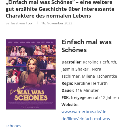
„Einfach mal was Schönes“ – eine weitere
gut erzählte Geschichte über interessante
Charaktere des normalen Lebens
verfasst von
Tobi
16. November 2022
Einfach mal was
Schönes
Darsteller:
Karoline Herfurth,
Jasmin Shakeri, Nora
Tschirner, Milena Tscharntke
Regie:
Karoline Herfurth
Dauer:
116 Minuten
FSK:
freigegeben ab 12 Jahren
Website:
www.warnerbros.de/de-
de/filme/einfach-mal-was-
schones