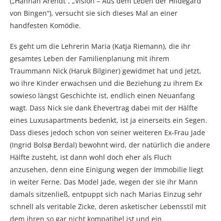
(„Hannah Arendt“, „Vision – Aus dem Leben der Hildegard
von Bingen“), versucht sie sich dieses Mal an einer
handfesten Komödie.
Es geht um die Lehrerin Maria (Katja Riemann), die ihr
gesamtes Leben der Familienplanung mit ihrem
Traummann Nick (Haruk Bilginer) gewidmet hat und jetzt,
wo ihre Kinder erwachsen und die Beziehung zu ihrem Ex
sowieso längst Geschichte ist, endlich einen Neuanfang
wagt. Dass Nick sie dank Ehevertrag dabei mit der Hälfte
eines Luxusapartments bedenkt, ist ja einerseits ein Segen.
Dass dieses jedoch schon von seiner weiteren Ex-Frau Jade
(Ingrid Bolsø Berdal) bewohnt wird, der natürlich die andere
Hälfte zusteht, ist dann wohl doch eher als Fluch
anzusehen, denn eine Einigung wegen der Immobilie liegt
in weiter Ferne. Das Model Jade, wegen der sie ihr Mann
damals sitzenließ, entpuppt sich nach Marias Einzug sehr
schnell als veritable Zicke, deren asketischer Lebensstil mit
dem ihren so gar nicht kompatibel ist und ein