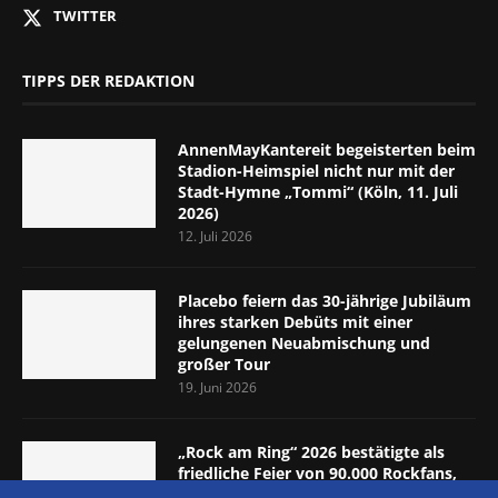
TWITTER
TIPPS DER REDAKTION
AnnenMayKantereit begeisterten beim
Stadion-Heimspiel nicht nur mit der
Stadt-Hymne „Tommi“ (Köln, 11. Juli
2026)
12. Juli 2026
Placebo feiern das 30-jährige Jubiläum
ihres starken Debüts mit einer
gelungenen Neuabmischung und
großer Tour
19. Juni 2026
„Rock am Ring“ 2026 bestätigte als
friedliche Feier von 90.000 Rockfans,
dass das Konzept passt (Nürburgring,