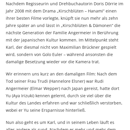
Nachdem Regisseurin und Drehbuchautorin Doris Dörrie im
Jahr 2008 mit dem Drama „Kirschblüten – Hanami“ einen
ihrer besten Filme vorlegte, knüpft sie nun mehr als zehn
Jahre später an und lässt in „Kirschblüten & Dämonen“ die
nächste Generation der Familie Angermeier in Berührung
mit der japanischen Kultur kommen. Im Mittelpunkt steht
Karl, der diesmal nicht von Maximilian Brückner gespielt
wird, sondern von Golo Euler – während ansonsten die
damalige Besetzung wieder vor die Kamera trat.
Wir erinnern uns kurz an den damaligen Film: Nach dem
Tod seiner Frau Trudi (Hannelore Elsner) war Rudi
Angermeier (Elmar Wepper) nach Japan gereist, hatte dort
Yu (Aya Irizuki) kennen gelernt, durch sie viel über die
Kultur des Landes erfahren und war schließlich verstorben,
wobei er Yu seine Ersparnisse hinterließ.
Nun also geht es um Karl, und in seinem Leben läuft es
alles andere als rund. Nachdem er mehr und mehr dem