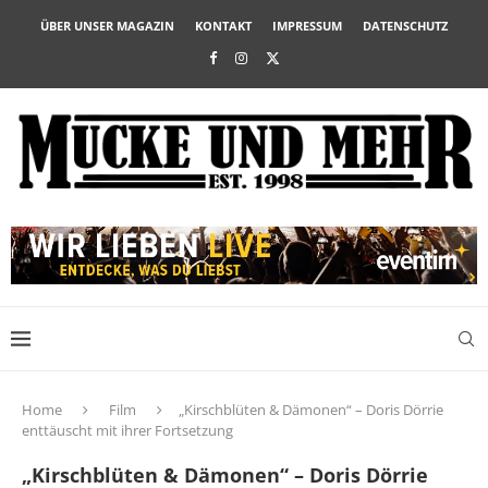
ÜBER UNSER MAGAZIN
KONTAKT
IMPRESSUM
DATENSCHUTZ
Home
Film
„Kirschblüten & Dämonen“ – Doris Dörrie
enttäuscht mit ihrer Fortsetzung
„Kirschblüten & Dämonen“ – Doris Dörrie