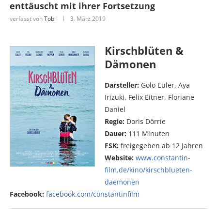
enttäuscht mit ihrer Fortsetzung
verfasst von
Tobi
3. März 2019
Kirschblüten &
Dämonen
Darsteller:
Golo Euler, Aya
Irizuki, Felix Eitner, Floriane
Daniel
Regie:
Doris Dörrie
Dauer:
111 Minuten
FSK:
freigegeben ab 12 Jahren
Website:
www.constantin-
film.de/kino/kirschblueten-
daemonen
Facebook:
facebook.com/constantinfilm