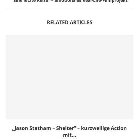
“Eine letzte Reise” – emotionales Real-Life-Filmprojekt
RELATED ARTICLES
„Jason Statham – Shelter“ – kurzweilige Action
mit...