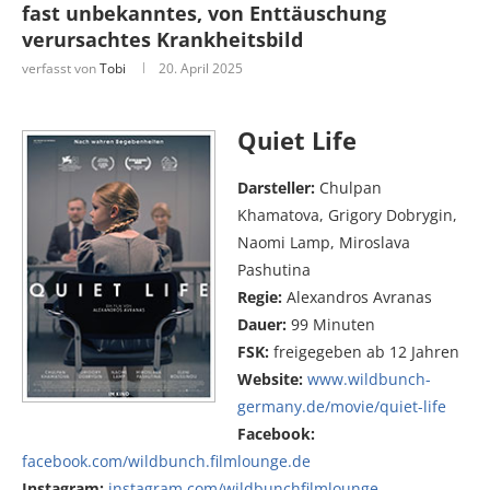
fast unbekanntes, von Enttäuschung
verursachtes Krankheitsbild
verfasst von
Tobi
20. April 2025
Quiet Life
Darsteller:
Chulpan
Khamatova, Grigory Dobrygin,
Naomi Lamp, Miroslava
Pashutina
Regie:
Alexandros Avranas
Dauer:
99 Minuten
FSK:
freigegeben ab 12 Jahren
Website:
www.wildbunch-
germany.de/movie/quiet-life
Facebook:
facebook.com/wildbunch.filmlounge.de
Instagram:
instagram.com/wildbunchfilmlounge