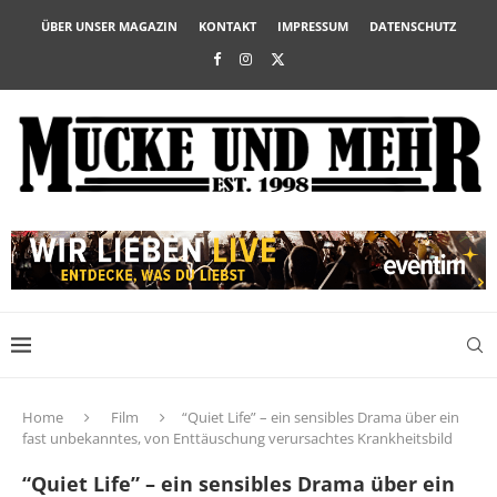
ÜBER UNSER MAGAZIN
KONTAKT
IMPRESSUM
DATENSCHUTZ
Home
Film
“Quiet Life” – ein sensibles Drama über ein
fast unbekanntes, von Enttäuschung verursachtes Krankheitsbild
“Quiet Life” – ein sensibles Drama über ein