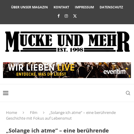
ÜBER UNSER MAGAZIN
KONTAKT
IMPRESSUM
DATENSCHUTZ
Home
Film
„Solange ich atme“ – eine berührende
Geschichte mit Fokus auf Lebensmut
„Solange ich atme“ – eine berührende