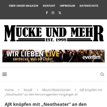
ÜBER UNSER MAGAZIN
KONTAKT
IMPRESSUM
DATENSCHUTZ
Home
Musik
Album-Rezensionen
AJR knüpfen mit
„Neotheater“ an den hervorragenden Vorgänger an
AJR knüpfen mit „Neotheater“ an den