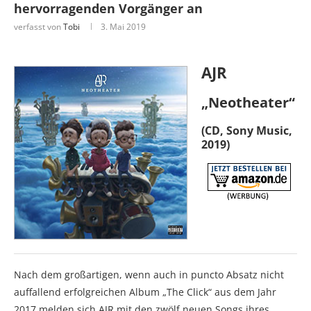
hervorragenden Vorgänger an
verfasst von
Tobi
3. Mai 2019
AJR
„Neotheater“
(CD, Sony Music,
2019)
Nach dem großartigen, wenn auch in puncto Absatz nicht
auffallend erfolgreichen Album „The Click“ aus dem Jahr
2017 melden sich AJR mit den zwölf neuen Songs ihres