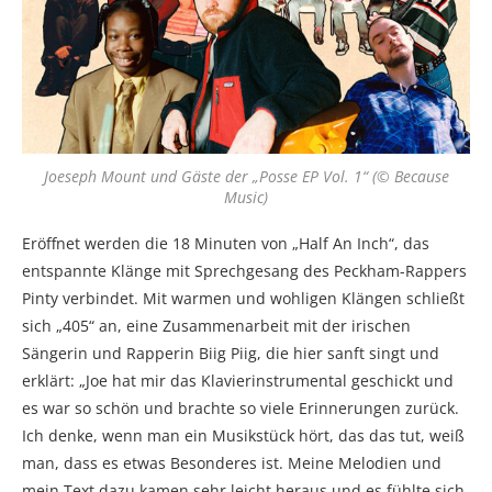
Joeseph Mount und Gäste der „Posse EP Vol. 1“ (© Because
Music)
Eröffnet werden die 18 Minuten von „Half An Inch“, das
entspannte Klänge mit Sprechgesang des Peckham-Rappers
Pinty verbindet. Mit warmen und wohligen Klängen schließt
sich „405“ an, eine Zusammenarbeit mit der irischen
Sängerin und Rapperin Biig Piig, die hier sanft singt und
erklärt: „Joe hat mir das Klavierinstrumental geschickt und
es war so schön und brachte so viele Erinnerungen zurück.
Ich denke, wenn man ein Musikstück hört, das das tut, weiß
man, dass es etwas Besonderes ist. Meine Melodien und
mein Text dazu kamen sehr leicht heraus und es fühlte sich