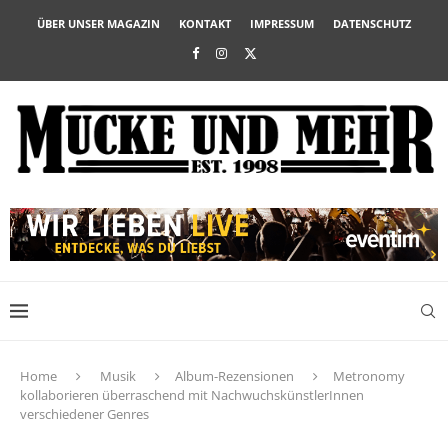
ÜBER UNSER MAGAZIN
KONTAKT
IMPRESSUM
DATENSCHUTZ
Home
Musik
Album-Rezensionen
Metronomy
kollaborieren überraschend mit NachwuchskünstlerInnen
verschiedener Genres