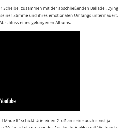
der Scheibe, zusammen mit der abschließenden Ballade „
Dying
se seiner Stimme und ihres emotionalen Umfangs untermauert,
r Abschluss eines gelungenen Albums.
I Made It“ schickt Urie einen Gruß an seine auch sonst ja
g 20s“ wird ein groovender Ausflug in HipHop mit Weltmusik-