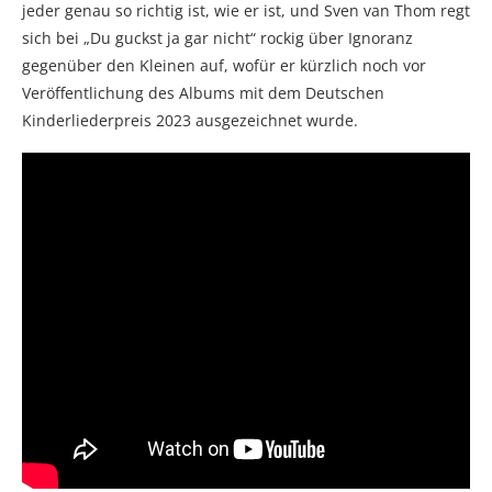
jeder genau so richtig ist, wie er ist, und Sven van Thom regt
sich bei „Du guckst ja gar nicht“ rockig über Ignoranz
gegenüber den Kleinen auf, wofür er kürzlich noch vor
Veröffentlichung des Albums mit dem Deutschen
Kinderliederpreis 2023 ausgezeichnet wurde.