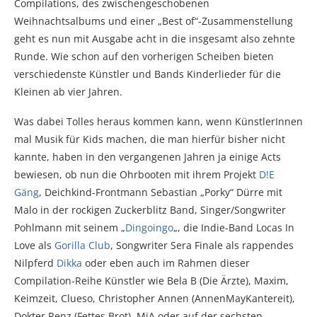
Compilations, des zwischengeschobenen
Weihnachtsalbums und einer „Best of“-Zusammenstellung
geht es nun mit Ausgabe acht in die insgesamt also zehnte
Runde. Wie schon auf den vorherigen Scheiben bieten
verschiedenste Künstler und Bands Kinderlieder für die
Kleinen ab vier Jahren.
Was dabei Tolles heraus kommen kann, wenn KünstlerInnen
mal Musik für Kids machen, die man hierfür bisher nicht
kannte, haben in den vergangenen Jahren ja einige Acts
bewiesen, ob nun die Ohrbooten mit ihrem Projekt
D!E
Gäng
, Deichkind-Frontmann Sebastian „Porky“ Dürre mit
Malo in der rockigen Zuckerblitz Band, Singer/Songwriter
Pohlmann mit seinem „
Dingoingo
„, die Indie-Band Locas In
Love als
Gorilla Club
, Songwriter Sera Finale als rappendes
Nilpferd
Dikka
oder eben auch im Rahmen dieser
Compilation-Reihe Künstler wie Bela B (Die Ärzte), Maxim,
Keimzeit, Clueso, Christopher Annen (AnnenMayKantereit),
Dokter Renz (Fettes Brot), MiA oder auf der sechsten