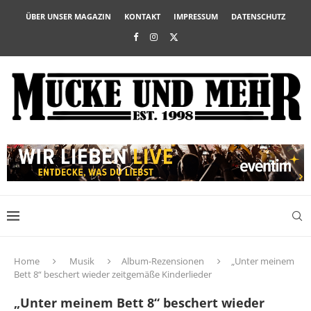
ÜBER UNSER MAGAZIN
KONTAKT
IMPRESSUM
DATENSCHUTZ
Home
Musik
Album-Rezensionen
„Unter meinem
Bett 8“ beschert wieder zeitgemäße Kinderlieder
„Unter meinem Bett 8“ beschert wieder