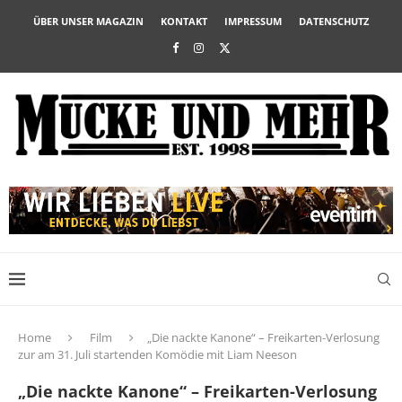
ÜBER UNSER MAGAZIN
KONTAKT
IMPRESSUM
DATENSCHUTZ
Home
Film
„Die nackte Kanone“ – Freikarten-Verlosung
zur am 31. Juli startenden Komödie mit Liam Neeson
„Die nackte Kanone“ – Freikarten-Verlosung