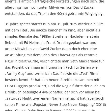
ebenfalls amtlich ertragreiche Fortsetzungen nach sich, die
allerdings nur noch unter Mitwirken von David Zucker
entstanden, da das Trio in den 90ern getrennte Wege ging.
31 Jahre später startet nun am 31. Juli 2025 wieder ein Film
mit dem Titel „Die nackte Kanone“ im Kino, aber nicht als
simples Remake des 1988er-Streifens. Nachdem erst ein
Reboot mit Ed Helms als Frank Drebin geplant war und
unter Mitwirken von David Zucker dann doch eher eine
Anknüpfung mit dem Sohn des Chaos-Cops als zentrale
Figur initiiert wurde, verpflichtete man Seth MacFarlane für
das Projekt, den man im humorigen Fach für Serien wie
„Family Guy“ und „American Dad!“ sowie die „Ted“-Filme
bestens kennt. Er hat den neuen Streifen zusammen mit
Erica Huggins produziert, und die Regie führte der auch am
Drehbuch beteiligte Akiva Schaffer, der sich vor allem bei
„Saturday Night Live“ einen Namen gemacht hat, aber auch
schon Filme wie „Popstar: Never Stop Never Stopping“ (2016)
oder „Chip ’n Dale: Rescue Rangers“ (2022) inszenierte.