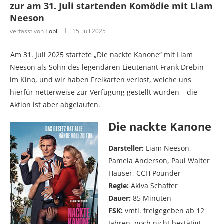
zur am 31. Juli startenden Komödie mit Liam
Neeson
verfasst von
Tobi
15. Juli 2025
Am 31. Juli 2025 startete „Die nackte Kanone“ mit Liam
Neeson als Sohn des legendären Lieutenant Frank Drebin
im Kino, und wir haben Freikarten verlost, welche uns
hierfür netterweise zur Verfügung gestellt wurden – die
Aktion ist aber abgelaufen.
Die nackte Kanone
Darsteller:
Liam Neeson,
Pamela Anderson, Paul Walter
Hauser, CCH Pounder
Regie:
Akiva Schaffer
Dauer:
85 Minuten
FSK:
vmtl. freigegeben ab 12
Jahren, noch nicht bestätigt