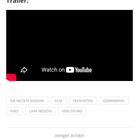
Trailer:
DIE NACKTE KANONE
FILM
FREIKARTEN
GEWINNSPIEL
KINO
LIAM NEESON
VERLOSUNG
voriger Artikel