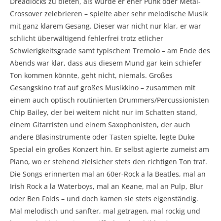
Dreadlocks zu bieten, als würde er eher Punk oder Metal-
Crossover zelebrieren – spielte aber sehr melodische Musik
mit ganz klarem Gesang. Dieser war nicht nur klar, er war
schlicht überwältigend fehlerfrei trotz etlicher
Schwierigkeitsgrade samt typischem Tremolo – am Ende des
Abends war klar, dass aus diesem Mund gar kein schiefer
Ton kommen könnte, geht nicht, niemals. Großes
Gesangskino traf auf großes Musikkino – zusammen mit
einem auch optisch routinierten Drummers/Percussionisten
Chip Bailey, der bei weitem nicht nur im Schatten stand,
einem Gitarristen und einem Saxophonisten, der auch
andere Blasinstrumente oder Tasten spielte, legte Duke
Special ein großes Konzert hin. Er selbst agierte zumeist am
Piano, wo er stehend zielsicher stets den richtigen Ton traf.
Die Songs erinnerten mal an 60er-Rock a la Beatles, mal an
Irish Rock a la Waterboys, mal an Keane, mal an Pulp, Blur
oder Ben Folds – und doch kamen sie stets eigenständig.
Mal melodisch und sanfter, mal getragen, mal rockig und