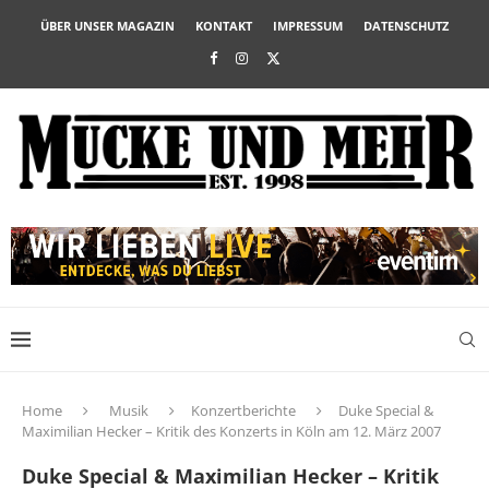
ÜBER UNSER MAGAZIN
KONTAKT
IMPRESSUM
DATENSCHUTZ
Home
Musik
Konzertberichte
Duke Special &
Maximilian Hecker – Kritik des Konzerts in Köln am 12. März 2007
Duke Special & Maximilian Hecker – Kritik