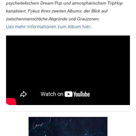
psychedelischem Dream Pop und atmosphärischem TripHop
kanalisiert. Fokus ihres zweiten Albums: der Blick auf
zwischenmenschliche Abgründe und Grauzonen.
Lies mehr Informationen zum Album hier
.