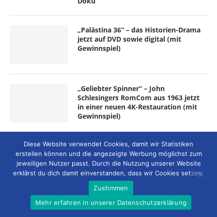
Doku
„Palästina 36“ – das Historien-Drama
jetzt auf DVD sowie digital (mit
Gewinnspiel)
„Geliebter Spinner“ – John
Schlesingers RomCom aus 1963 jetzt
in einer neuen 4K-Restauration (mit
Gewinnspiel)
Diese Website verwendet Cookies, damit wir Statistiken
MEISTGELESENE ALBUM-REZENSIONEN
erstellen können und die angezeigte Werbung möglichst zum
jeweiligen Nutzer passt. Durch die Nutzung unserer Website
erklärst du dich damit einverstanden, dass wir Cookies setzen.
Zustimmen
Mehr erfahren in unserer Datenschutzerklärung