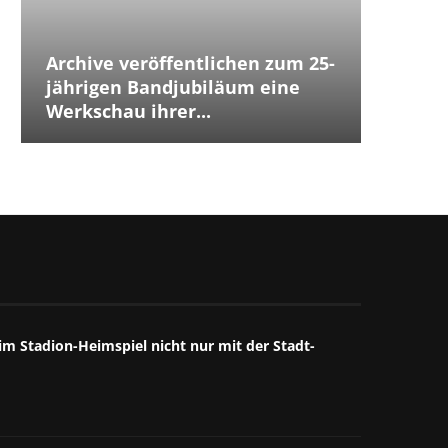
Archive veröffentlichen zum 25-
Placeb
Placebo
Distur
jährigen Bandjubiläum eine
The Cu
Jubilä
besten
The We
Annive
Tears 
Iggy P
Werkschau ihrer...
ersten
Debüts.
Box...
starke
großart
starkes
Mitschn
m Stadion-Heimspiel nicht nur mit der Stadt-