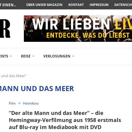
UERAUFARBEITUNG DER BESONDEREN ART
ÜBER UNSER MAGAZIN
KONTAKT
IMPRESSUM
DATENSCH
N ZUM ALBTRAUM WIRD
SPÄTE...
– FREIKARTEN- UND...
R ACTION-BLOCKBUSTER...
ENDÄREN POLARSTERN...
RAMA JETZT AUF DVD...
LESINGERS ROMCOM AUS 1963...
ENTS
REISE
VERLOSUNGEN
n und das Meer"
 MANN UND DAS MEER
Film
Heimkino
“Der alte Mann und das Meer” – die
Hemingway-Verfilmung aus 1958 erstmals
auf Blu-ray im Mediabook mit DVD