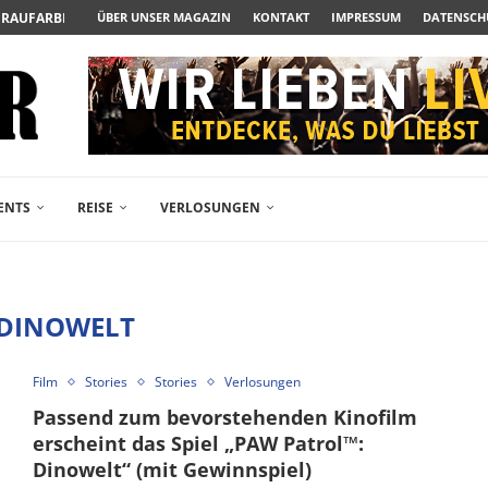
UERAUFARBEITUNG DER BESONDEREN ART
ÜBER UNSER MAGAZIN
KONTAKT
IMPRESSUM
DATENSCH
N ZUM ALBTRAUM WIRD
SPÄTE...
– FREIKARTEN- UND...
R ACTION-BLOCKBUSTER...
ENDÄREN POLARSTERN...
RAMA JETZT AUF DVD...
LESINGERS ROMCOM AUS 1963...
ENTS
REISE
VERLOSUNGEN
DINOWELT
Film
Stories
Stories
Verlosungen
Passend zum bevorstehenden Kinofilm
erscheint das Spiel „PAW Patrol™:
Dinowelt“ (mit Gewinnspiel)