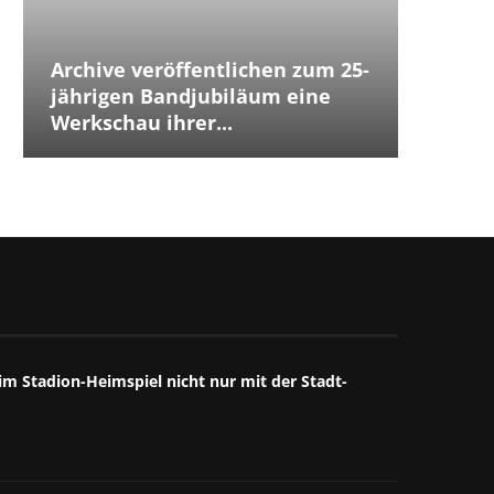
Archive veröffentlichen zum 25-
Placeb
Placebo
Distur
jährigen Bandjubiläum eine
The Cu
Jubilä
besten
The We
Annive
Tears 
Iggy P
Werkschau ihrer...
ersten
Debüts.
Box...
starke
großart
starkes
Mitschn
m Stadion-Heimspiel nicht nur mit der Stadt-