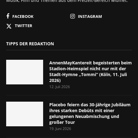
Musik, Film und Themen aus dem Freizeit-Bereich widmet.
FACEBOOK
INSTAGRAM
TWITTER
TIPPS DER REDAKTION
AnnenMayKantereit begeisterten beim
Stadion-Heimspiel nicht nur mit der
Stadt-Hymne „Tommi“ (Köln, 11. Juli
2026)
12. Juli 2026
Placebo feiern das 30-jährige Jubiläum
ihres starken Debüts mit einer
gelungenen Neuabmischung und
großer Tour
19. Juni 2026