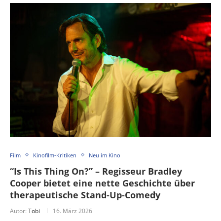
Film
Kinofilm-Kritiken
Neu im Kino
“Is This Thing On?” – Regisseur Bradley
Cooper bietet eine nette Geschichte über
therapeutische Stand-Up-Comedy
Autor:
Tobi
16. März 2026