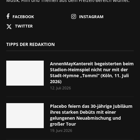
Musik, Film und Themen aus dem Freizeit-Bereich widmet.
FACEBOOK
INSTAGRAM
TWITTER
TIPPS DER REDAKTION
AnnenMayKantereit begeisterten beim
Stadion-Heimspiel nicht nur mit der
Stadt-Hymne „Tommi“ (Köln, 11. Juli
2026)
12. Juli 2026
Placebo feiern das 30-jährige Jubiläum
ihres starken Debüts mit einer
gelungenen Neuabmischung und
großer Tour
19. Juni 2026