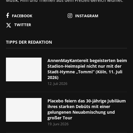
Musik, Film und Themen aus dem Freizeit-Bereich widmet.
FACEBOOK
INSTAGRAM
TWITTER
TIPPS DER REDAKTION
AnnenMayKantereit begeisterten beim
Stadion-Heimspiel nicht nur mit der
Stadt-Hymne „Tommi“ (Köln, 11. Juli
2026)
12. Juli 2026
Placebo feiern das 30-jährige Jubiläum
ihres starken Debüts mit einer
gelungenen Neuabmischung und
großer Tour
19. Juni 2026