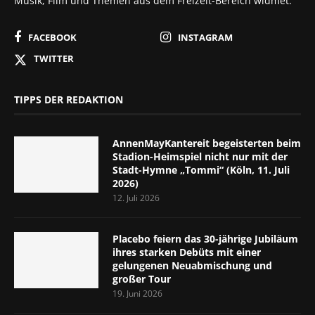
Musik, Film und Themen aus dem Freizeit-Bereich widmet.
FACEBOOK
INSTAGRAM
TWITTER
TIPPS DER REDAKTION
AnnenMayKantereit begeisterten beim
Stadion-Heimspiel nicht nur mit der
Stadt-Hymne „Tommi“ (Köln, 11. Juli
2026)
12. Juli 2026
Placebo feiern das 30-jährige Jubiläum
ihres starken Debüts mit einer
gelungenen Neuabmischung und
großer Tour
19. Juni 2026