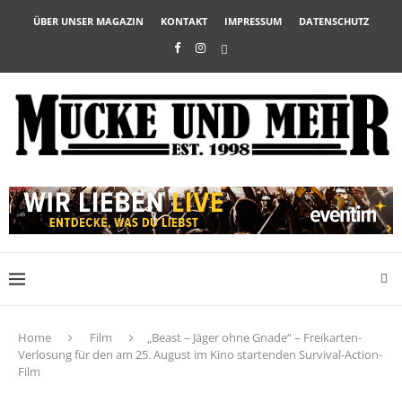
ÜBER UNSER MAGAZIN
KONTAKT
IMPRESSUM
DATENSCHUTZ
Home
Film
„Beast – Jäger ohne Gnade“ – Freikarten-
Verlosung für den am 25. August im Kino startenden Survival-Action-
Film