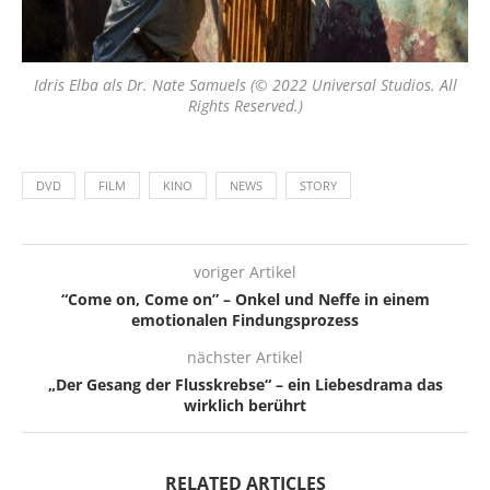
Idris Elba als Dr. Nate Samuels (© 2022 Universal Studios. All
Rights Reserved.)
DVD
FILM
KINO
NEWS
STORY
voriger Artikel
“Come on, Come on” – Onkel und Neffe in einem
emotionalen Findungsprozess
nächster Artikel
„Der Gesang der Flusskrebse“ – ein Liebesdrama das
wirklich berührt
RELATED ARTICLES