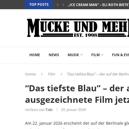
TOP POSTS
„EVERYTIME“ – BERÜHRENDE TRA
„NIGHTBORN“ – WENN MUTTERSEI
“DER TEUFEL TRÄGT PRADA 2” – DIE 
„INSIDIOUS: OUT OF THE FURTHER“ 
„THE FAST AND THE FURIOUS“ – DE
„SALZ UND WASSER – MIT DER LEG
„PALÄSTINA 36“ – DAS HISTORIEN-D
„GELIEBTER SPINNER“ – JOHN SCH
HOME
NEWS
MUSIK
FILM
FUN & EV
Home
Film
“Das tiefste Blau” – der auf der Berli
“Das tiefste Blau” – der
ausgezeichnete Film jet
verfasst von
Tobi
20. Januar 2026
Am 22. Januar 2026 erscheint der auf der Berlinale gl