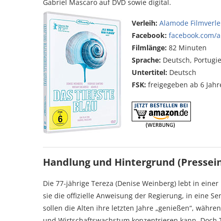
Gabriel Mascaro auf DVD sowie digital.
Verleih:
Alamode Filmverle
Facebook:
facebook.com/a
Filmlänge:
82 Minuten
Sprache:
Deutsch, Portugie
Untertitel:
Deutsch
FSK:
freigegeben ab 6 Jahr
Handlung und Hintergrund (Pressei
Die 77-jährige Tereza (Denise Weinberg) lebt in einer
sie die offizielle Anweisung der Regierung, in eine S
sollen die Alten ihre letzten Jahre „genießen“, währe
und Wirtschaftswachstum konzentrieren kann. Doch Te