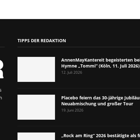
TIPPS DER REDAKTION
AnnenMayKantereit begeisterten bei
Hymne „Tommi“ (Köln, 11. Juli 2026)
12. Juli 2026
s
h
Placebo feiern das 30-jährige Jubil
Neuabmischung und großer Tour
19. Juni 2026
„Rock am Ring“ 2026 bestätigte als f