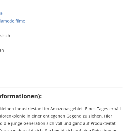
ih
lamode.filme
sisch
en
nformationen):
 kleinen Industriestadt im Amazonasgebiet. Eines Tages erhält
eniorenkolonie in einer entlegenen Gegend zu ziehen. Hier
nd die junge Generation sich voll und ganz auf Produktivität
reza widersetzt sich. Sie begibt sich auf eine Reise immer