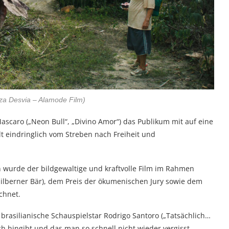
za Desvia – Alamode Film)
Mascaro („Neon Bull“, „Divino Amor“) das Publikum mit auf eine
 eindringlich vom Streben nach Freiheit und
in wurde der bildgewaltige und kraftvolle Film im Rahmen
Silberner Bär), dem Preis der ökumenischen Jury sowie dem
chnet.
brasilianische Schauspielstar Rodrigo Santoro („Tatsächlich…
ch hingibt und das man so schnell nicht wieder vergisst.