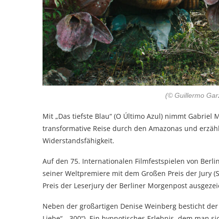
(© Guillermo Gar
Mit „Das tiefste Blau“ (O Último Azul) nimmt Gabriel 
transformative Reise durch den Amazonas und erzählt
Widerstandsfähigkeit.
Auf den 75. Internationalen Filmfestspielen von Berl
seiner Weltpremiere mit dem Großen Preis der Jury (
Preis der Leserjury der Berliner Morgenpost ausgezei
Neben der großartigen Denise Weinberg besticht der 
Liebe“, „300“). Ein hypnotisches Erlebnis, dem man si