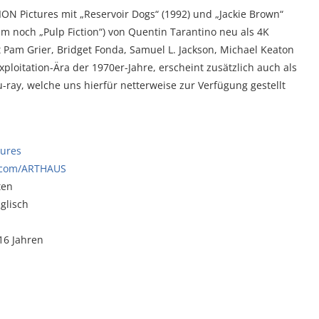
ION Pictures mit „Reservoir Dogs“ (1992) und „Jackie Brown“
am noch „Pulp Fiction“) von Quentin Tarantino neu als 4K
it Pam Grier, Bridget Fonda, Samuel L. Jackson, Michael Keaton
ploitation-Ära der 1970er-Jahre, erscheint zusätzlich auch als
-ray, welche uns hierfür netterweise zur Verfügung gestellt
tures
.com/ARTHAUS
ten
glisch
16 Jahren