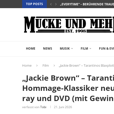
TOP POSTS
„NIGHTBORN“ – WENN MUTTERSEI
“DER TEUFEL TRÄGT PRADA 2” – DIE 
„INSIDIOUS: OUT OF THE FURTHER“ 
„THE FAST AND THE FURIOUS“ – DE
„SALZ UND WASSER – MIT DER LEG
„PALÄSTINA 36“ – DAS HISTORIEN-D
„GELIEBTER SPINNER“ – JOHN SCH
„PAW PATROL: DER DINO FILM“ – 
HOME
NEWS
MUSIK
FILM
FUN & EV
Home
Film
„Jackie Brown“ – Tarantinos Blaxplo
„Jackie Brown“ – Tarant
Hommage-Klassiker neu 
ray und DVD (mit Gewin
verfasst von
Tobi
21. Juni 2026