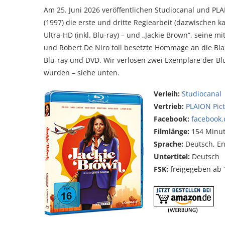
Am 25. Juni 2026 veröffentlichen Studiocanal und PLA
(1997) die erste und dritte Regiearbeit (dazwischen k
Ultra-HD (inkl. Blu-ray) – und „Jackie Brown“, seine m
und Robert De Niro toll besetzte Hommage an die Blax
Blu-ray und DVD. Wir verlosen zwei Exemplare der Blu
wurden – siehe unten.
Verleih:
Studiocanal
Vertrieb:
PLAION Pic
Facebook:
facebook
Filmlänge:
154 Minu
Sprache:
Deutsch, En
Untertitel:
Deutsch
FSK:
freigegeben ab 