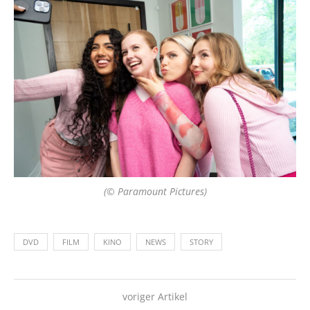
(© Paramount Pictures)
DVD
FILM
KINO
NEWS
STORY
voriger Artikel