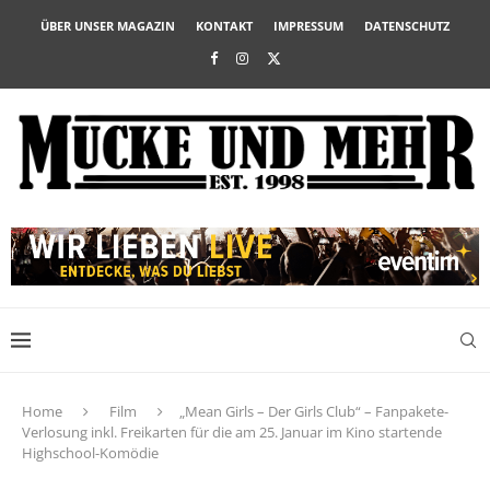
ÜBER UNSER MAGAZIN
KONTAKT
IMPRESSUM
DATENSCHUTZ
Home
Film
„Mean Girls – Der Girls Club“ – Fanpakete-
Verlosung inkl. Freikarten für die am 25. Januar im Kino startende
Highschool-Komödie