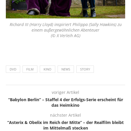
Richard III (Harry Lloyd) inspiriert Philippa (Sally Hawkins) zu
einem außergewöhnlichen Abenteuer
(© X Verleih AG)
DVD
FILM
KINO
NEWS
STORY
voriger Artikel
“Babylon Berlin” – Staffel 4 der Erfolgs-Serie erscheint für
das Heimkino
nächster Artikel
“Asterix & Obelix im Reich der Mitte” – der Realfilm bleibt
im Mittelmaß stecken