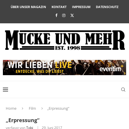
ÜBER UNSER MAGAZIN
KONTAKT
IMPRESSUM
DATENSCHUTZ
Home
Film
„Erpressung“
„Erpressung“
verfasst von
Tobi
29. Juni 2017