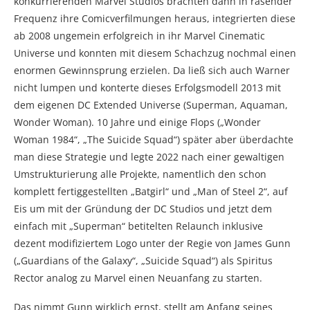
konkurrierenden Marvel Studios brachten dann in rasender
Frequenz ihre Comicverfilmungen heraus, integrierten diese
ab 2008 ungemein erfolgreich in ihr Marvel Cinematic
Universe und konnten mit diesem Schachzug nochmal einen
enormen Gewinnsprung erzielen. Da ließ sich auch Warner
nicht lumpen und konterte dieses Erfolgsmodell 2013 mit
dem eigenen DC Extended Universe (Superman, Aquaman,
Wonder Woman). 10 Jahre und einige Flops („Wonder
Woman 1984“, „The Suicide Squad“) später aber überdachte
man diese Strategie und legte 2022 nach einer gewaltigen
Umstrukturierung alle Projekte, namentlich den schon
komplett fertiggestellten „Batgirl“ und „Man of Steel 2“, auf
Eis um mit der Gründung der DC Studios und jetzt dem
einfach mit „Superman“ betitelten Relaunch inklusive
dezent modifiziertem Logo unter der Regie von James Gunn
(„Guardians of the Galaxy“, „Suicide Squad“) als Spiritus
Rector analog zu Marvel einen Neuanfang zu starten.
Das nimmt Gunn wirklich ernst, stellt am Anfang seines