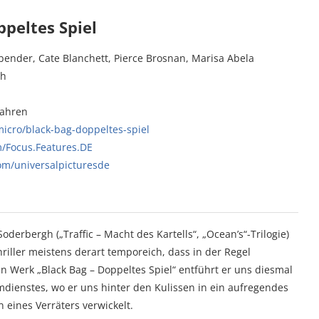
ppeltes Spiel
bender, Cate Blanchett, Pierce Brosnan, Marisa Abela
gh
Jahren
icro/black-bag-doppeltes-spiel
/Focus.Features.DE
om/universalpicturesde
derbergh („Traffic – Macht des Kartells“, „Ocean’s“-Trilogie)
iller meistens derart temporeich, dass in der Regel
 Werk „Black Bag – Doppeltes Spiel“ entführt er uns diesmal
mdienstes, wo er uns hinter den Kulissen in ein aufregendes
eines Verräters verwickelt.