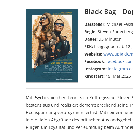
Black Bag – Do
Darsteller:
Michael Fass
Regie:
Steven Soderber
Dauer:
93 Minuten
FSK:
freigegeben ab 12 
Website:
www.upig.de/m
Facebook:
facebook.com
Instagram:
instagram.c
Kinostart:
15. Mai 2025
Mit Psychospielchen kennt sich Kultregisseur Steven So
bestens aus und realisiert dementsprechend seine Thr
Hochspannung vorprogrammiert ist. Mit seinem neuen
in die tiefen Abgründe des britischen Auslandsgehei
Ringen um Loyalität und Verleumdung beim Auffinden 