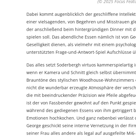
(© 2025 Focus Featur
Dabei kommt augenblicklich der geschliffene Intellek
einer vielsagenden, von Begehren und Misstrauen gl
der anschließend beim hintergründigen Dinner mit d
spielen soll. Das abendliche Essen nämlich ist von 
Geselligkeit dienen, als vielmehr mit einem psycho
unterstützten Frage-und-Antwort-Spiel Aufschlüsse 
Das alles setzt Soderbergh virtuos kammerspielartig 
wenn er Kamera und Schnitt gleich selbst übernimmt
Brauntöne des stylischen Woodhouse-Wohnzimmers od
nicht die wunderbar erzeugte Atmosphäre der verschie
die mit beeindruckender Präzision wie Pfeile abgefeu
ist der von Fassbender gewohnt auf den Punkt gespie
während des gediegenen Essens von ihm getriggert 
Emotionen hochkochen. Und ganz nebenbei verlässt 
George geschickt seine interne Vernetzung in der F
seiner Frau alles andere als legal auf ausgefeilte Mi6-