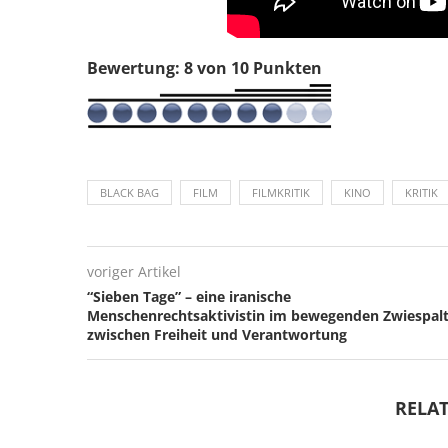
Bewertung: 8 von 10 Punkten
BLACK BAG
FILM
FILMKRITIK
KINO
KRITIK
voriger Artikel
“Sieben Tage” – eine iranische
Menschenrechtsaktivistin im bewegenden Zwiespal
zwischen Freiheit und Verantwortung
RELAT