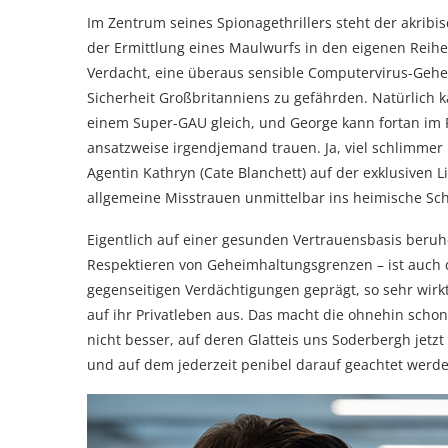
Im Zentrum seines Spionagethrillers steht der akrib
der Ermittlung eines Maulwurfs in den eigenen Reihe
Verdacht, eine überaus sensible Computervirus-Gehe
Sicherheit Großbritanniens zu gefährden. Natürlich 
einem Super-GAU gleich, und George kann fortan im 
ansatzweise irgendjemand trauen. Ja, viel schlimmer 
Agentin Kathryn (Cate Blanchett) auf der exklusiven 
allgemeine Misstrauen unmittelbar ins heimische Sc
Eigentlich auf einer gesunden Vertrauensbasis beruh
Respektieren von Geheimhaltungsgrenzen – ist auch d
gegenseitigen Verdächtigungen geprägt, so sehr wirk
auf ihr Privatleben aus. Das macht die ohnehin schon
nicht besser, auf deren Glatteis uns Soderbergh jetz
und auf dem jederzeit penibel darauf geachtet wer