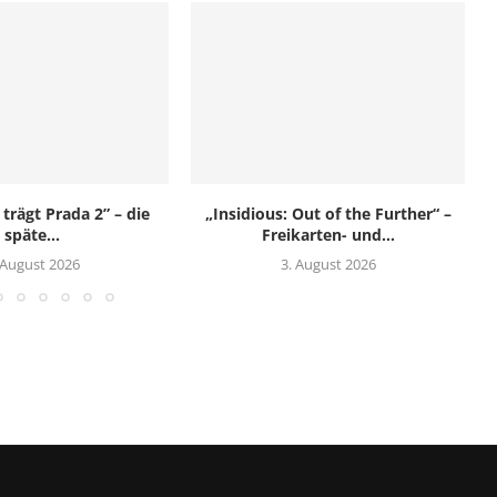
 trägt Prada 2” – die
„Insidious: Out of the Further“ –
späte...
Freikarten- und...
 August 2026
3. August 2026