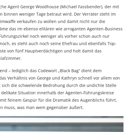
ische Agent George Woodhouse (Michael Fassbender), der mit
n binnen weniger Tage betraut wird. Der Verräter steht im
imwaffe verkaufen zu wollen und damit nicht nur die
käme das im ebenso elitären wie arroganten Agenten-Business
Führungszirkel noch weniger als vorher schon auch nur
noch, es steht auch noch seine Ehefrau und ebenfalls Top-
Liste von fünf Hauptverdächtigen und holt damit das
hlafzimmer.
end – lediglich das Codewort „Black Bag“ dient dem
as Verhältnis von George und Kathryn schnell vor allem von
t sich die schwelende Bedrohung durch die undichte Stelle
 delikate Situation innerhalb der Agenten-Führungskreise
t mit feinem Gespür für die Dramatik des Augenblichs führt,
den muss, was man wem gegenüber äußert.