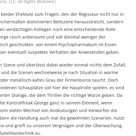
es, LLC. All Rights Reserved.)
t beider Eheleute zum Tragen, den der Regisseur nicht nur in
eichermaßen dominierten Bettszene herausstreicht, sondern
en verdächtigen Kollegen noch eine entscheidende Rolle
George rasch anberaumt und soll diesmal weniger der
logisch geschickten, von einem Psychopharmakum im Essen
über eventuell suspektes Verhalten der Anwesenden geben.
in Szene und überlässt dabei wieder einmal nichts dem Zufall,
 und die Szenen wechselweise je nach Situation in warme
er metallisch-kaltes Grau der Firmenbüros taucht. Doch
denen Schauplätze soll hier die Hauptrolle spielen, es sind
erten Dialoge, die dem Thriller die richtige Würze geben. Da
lte Kontrollfreak George ganz in seinem Element, wenn
beim steten Wechsel von Andeutungen und Vorwürfen die
dann die Handlung auch mal die gewohnten Szenerien, nutzt
irma und greift zu unserem Vergnügen und der Überwachung
Satellitentechnik zu.