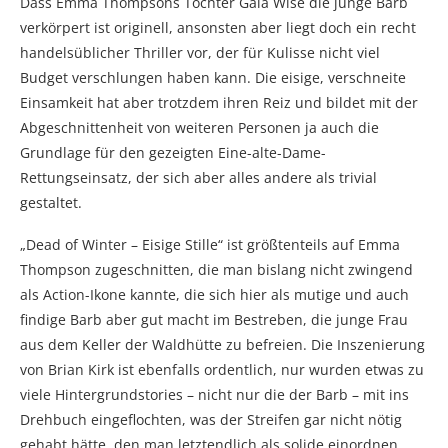
Dass Emma Thompsons Tochter Gaia Wise die junge Barb
verkörpert ist originell, ansonsten aber liegt doch ein recht
handelsüblicher Thriller vor, der für Kulisse nicht viel
Budget verschlungen haben kann. Die eisige, verschneite
Einsamkeit hat aber trotzdem ihren Reiz und bildet mit der
Abgeschnittenheit von weiteren Personen ja auch die
Grundlage für den gezeigten Eine-alte-Dame-
Rettungseinsatz, der sich aber alles andere als trivial
gestaltet.
„Dead of Winter – Eisige Stille“ ist größtenteils auf Emma
Thompson zugeschnitten, die man bislang nicht zwingend
als Action-Ikone kannte, die sich hier als mutige und auch
findige Barb aber gut macht im Bestreben, die junge Frau
aus dem Keller der Waldhütte zu befreien. Die Inszenierung
von Brian Kirk ist ebenfalls ordentlich, nur wurden etwas zu
viele Hintergrundstories – nicht nur die der Barb – mit ins
Drehbuch eingeflochten, was der Streifen gar nicht nötig
gehabt hätte, den man letztendlich als solide einordnen