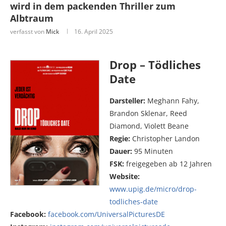
wird in dem packenden Thriller zum
Albtraum
verfasst von
Mick
16. April 2025
Drop – Tödliches
Date
Darsteller:
Meghann Fahy,
Brandon Sklenar, Reed
Diamond, Violett Beane
Regie:
Christopher Landon
Dauer:
95 Minuten
FSK:
freigegeben ab 12 Jahren
Website:
www.upig.de/micro/drop-
todliches-date
Facebook:
facebook.com/UniversalPicturesDE