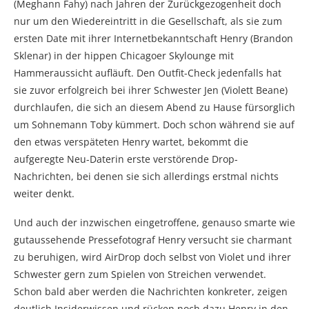
(Meghann Fahy) nach Jahren der Zurückgezogenheit doch
nur um den Wiedereintritt in die Gesellschaft, als sie zum
ersten Date mit ihrer Internetbekanntschaft Henry (Brandon
Sklenar) in der hippen Chicagoer Skylounge mit
Hammeraussicht aufläuft. Den Outfit-Check jedenfalls hat
sie zuvor erfolgreich bei ihrer Schwester Jen (Violett Beane)
durchlaufen, die sich an diesem Abend zu Hause fürsorglich
um Sohnemann Toby kümmert. Doch schon während sie auf
den etwas verspäteten Henry wartet, bekommt die
aufgeregte Neu-Daterin erste verstörende Drop-
Nachrichten, bei denen sie sich allerdings erstmal nichts
weiter denkt.
Und auch der inzwischen eingetroffene, genauso smarte wie
gutaussehende Pressefotograf Henry versucht sie charmant
zu beruhigen, wird AirDrop doch selbst von Violet und ihrer
Schwester gern zum Spielen von Streichen verwendet.
Schon bald aber werden die Nachrichten konkreter, zeigen
deutlich Insiderwissen und rücken noch dazu Henry in den