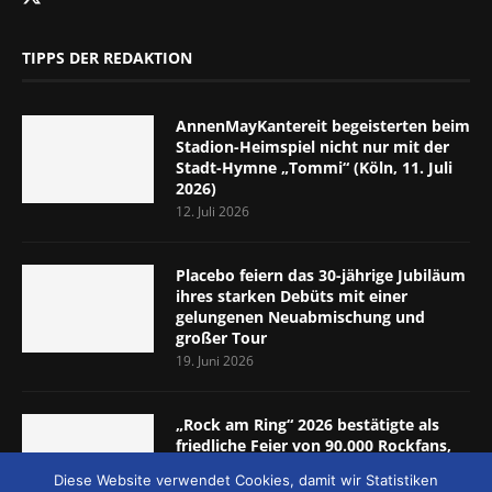
TIPPS DER REDAKTION
AnnenMayKantereit begeisterten beim
Stadion-Heimspiel nicht nur mit der
Stadt-Hymne „Tommi“ (Köln, 11. Juli
2026)
12. Juli 2026
Placebo feiern das 30-jährige Jubiläum
ihres starken Debüts mit einer
gelungenen Neuabmischung und
großer Tour
19. Juni 2026
„Rock am Ring“ 2026 bestätigte als
friedliche Feier von 90.000 Rockfans,
dass das Konzept passt (Nürburgring,
Diese Website verwendet Cookies, damit wir Statistiken
5.-7. Juni 2026)