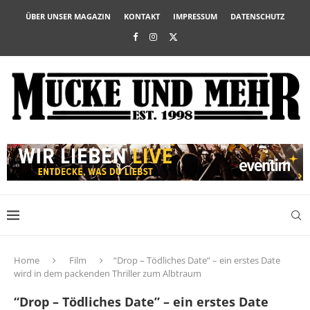
ÜBER UNSER MAGAZIN
KONTAKT
IMPRESSUM
DATENSCHUTZ
Home
Film
“Drop – Tödliches Date” – ein erstes Date
wird in dem packenden Thriller zum Albtraum
“Drop – Tödliches Date” – ein erstes Date