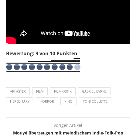
Bewertung: 9 von 10 Punkten
ARI ASTER
FILM
FILMKRITIK
GABRIEL BYRNE
HEREDITARY
HORROR
KINO
TONI COLLETTE
voriger Artikel
Mouyé überzeugen mit melodischem Indie-Folk-Pop