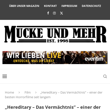
ÜBER UNSER MAGAZIN
KONTAKT
IMPRESSUM
DATENSCHUTZ
Home
Film
„Hereditary – Das Vermächtnis“ – einer der
besten Horrorfilme seit langem
„Hereditary – Das Vermächtnis“ – einer der