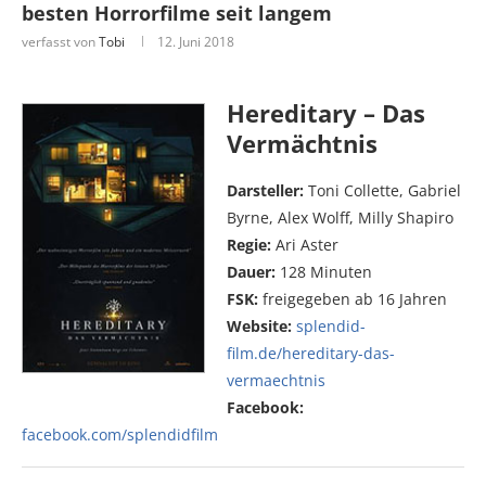
besten Horrorfilme seit langem
verfasst von
Tobi
12. Juni 2018
Hereditary – Das
Vermächtnis
Darsteller:
Toni Collette, Gabriel
Byrne, Alex Wolff, Milly Shapiro
Regie:
Ari Aster
Dauer:
128 Minuten
FSK:
freigegeben ab 16 Jahren
Website:
splendid-
film.de/hereditary-das-
vermaechtnis
Facebook:
facebook.com/splendidfilm