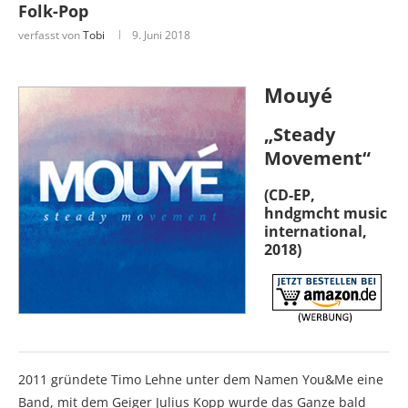
Folk-Pop
verfasst von
Tobi
9. Juni 2018
Mouyé
„Steady
Movement“
(CD-EP,
hndgmcht music
international,
2018)
2011 gründete Timo Lehne unter dem Namen You&Me eine
Band, mit dem Geiger Julius Kopp wurde das Ganze bald