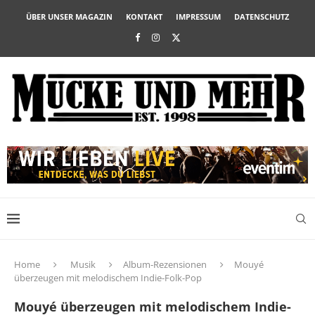
ÜBER UNSER MAGAZIN
KONTAKT
IMPRESSUM
DATENSCHUTZ
Home
Musik
Album-Rezensionen
Mouyé
überzeugen mit melodischem Indie-Folk-Pop
Mouyé überzeugen mit melodischem Indie-