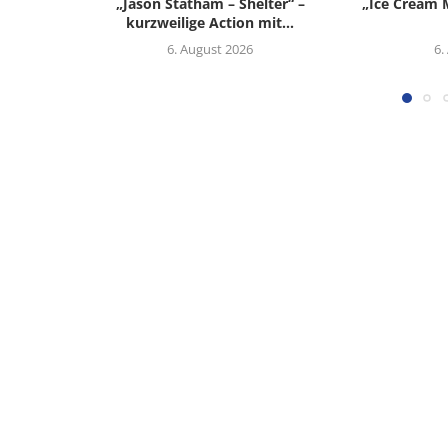
„Jason Statham – Shelter“ –
„Ice Cream M
kurzweilige Action mit...
6. August 2026
6.