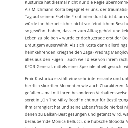
Kusturica hat diesmal nicht nur die Regie übernommen
Als Milchmann Kosta begegnet er uns, der traumatisie
Tag auf seinem Esel die Frontlinien durchbricht, um
würde ihn hierbei sicher nicht vor feindlichem Besc
so gewöhnt haben, dass er zum Alltag gehört und kei
Leben zu bleiben – wurde er doch gerade erst der Do
Bräutigam auserwählt. Als sich Kosta dann allerdings
heimkehrenden Kriegshelden Zaga (Predrag Manojlovic) 
alles aus den Fugen – auch weil diese von ihrem rac
KFOR-General, mittels einer Spezialeinheit gesucht wi
Emir Kusturica erzählt eine sehr interessante und u
herrlich skurrilen Momenten wie auch Charakteren. N
gefallen – mal mit ihren besonderen Verhaltensweisen
sorgt in „On The Milky Road“ nicht nur für Bestürzung
ihm arrangiert hat und seine Lebensfreude hierbei ni
denen zu Balkan-Beat gesungen und getanzt wird, was
bezaubernde Monica Bellucci, die hübsche Sloboda Mi