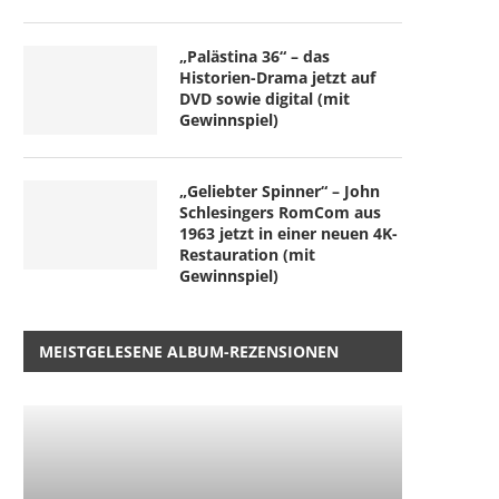
„Nightborn“ – wenn Muttersein
“Der Teufel trägt Prada 2”
zum Albtraum wird
späte...
5. August 2026
4. August 2026
„Palästina 36“ – das
Historien-Drama jetzt auf
DVD sowie digital (mit
Gewinnspiel)
„Geliebter Spinner“ – John
Schlesingers RomCom aus
1963 jetzt in einer neuen 4K-
Restauration (mit
Gewinnspiel)
MEISTGELESENE ALBUM-REZENSIONEN