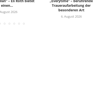
an“ – Eli Roth bietet
„Everytime“ – berührende
einen...
Traueraufarbeitung der
besonderen Art
 August 2026
6. August 2026