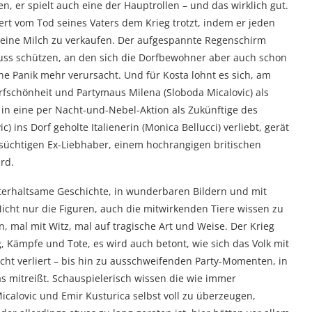
, er spielt auch eine der Hauptrollen – und das wirklich gut.
rt vom Tod seines Vaters dem Krieg trotzt, indem er jeden
 seine Milch zu verkaufen. Der aufgespannte Regenschirm
huss schützen, an den sich die Dorfbewohner aber auch schon
ne Panik mehr verursacht. Und für Kosta lohnt es sich, am
rfschönheit und Partymaus Milena (Sloboda Micalovic) als
 in eine per Nacht-und-Nebel-Aktion als Zukünftige des
ins Dorf geholte Italienerin (Monica Bellucci) verliebt, gerät
hsüchtigen Ex-Liebhaber, einem hochrangigen britischen
rd.
nterhaltsame Geschichte, in wunderbaren Bildern und mit
icht nur die Figuren, auch die mitwirkenden Tiere wissen zu
, mal mit Witz, mal auf tragische Art und Weise. Der Krieg
, Kämpfe und Tote, es wird auch betont, wie sich das Volk mit
cht verliert – bis hin zu ausschweifenden Party-Momenten, in
 mitreißt. Schauspielerisch wissen die wie immer
calovic und Emir Kusturica selbst voll zu überzeugen,