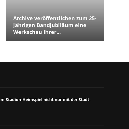
Archive veröffentlichen zum 25-
Placeb
Placebo
Distur
jährigen Bandjubiläum eine
The Cu
Jubilä
besten
The We
Annive
Tears 
Iggy P
Werkschau ihrer...
ersten
Debüts.
Box...
starke
großart
starkes
Mitschn
m Stadion-Heimspiel nicht nur mit der Stadt-