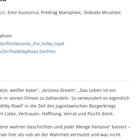
ci, Emir Kusturica, Predrag Manojlovic, Sloboda Micalovic
Jahren
e/film/kino/on_the_milky_road
m/OnTheMilkyRoad.DerFilm
tze, weißer Kater“, „Arizona Dream“, „Das Leben ist ein
n in seinen Filmen zu behandeln. So verwundert es eigentlich
ilky Road“ in die Zeit des jugoslawischen Bürgerkriegs
 Liebe, Vertrauen, Hoffnung, Verrat und Flucht dient.
 drei wahren Geschichten und jeder Menge Fantasie“ basiert –
man hier als nah an der Wahrheit vermutet und was nicht.