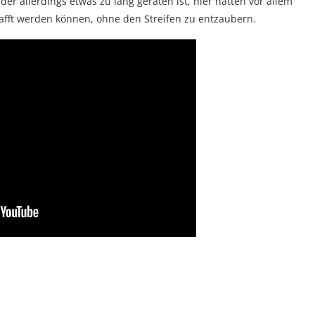
, der allerdings etwas zu lang geraten ist, hier hätten vor allem
rafft werden können, ohne den Streifen zu entzaubern.