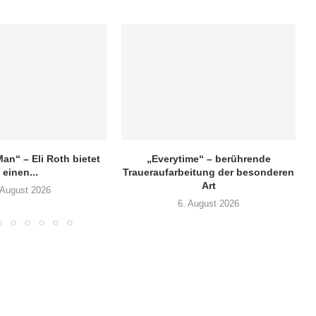
an“ – Eli Roth bietet
„Everytime“ – berührende
„
einen...
Traueraufarbeitung der besonderen
Art
 August 2026
6. August 2026