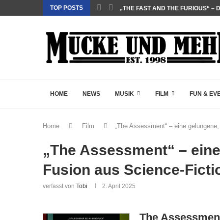
TOP POSTS
„THE FAST AND THE FURIOUS“ – 
„SALZ UND WASSER – MIT DER L
„PALÄSTINA 36“ – DAS HISTORIEN
„GELIEBTER SPINNER“ – JOHN S
HOME
NEWS
MUSIK
FILM
FUN & EV
Home
Film
„The Assessment“ – eine gelungene, 
„The Assessment“ – eine 
Fusion aus Science-Ficti
verfasst von
Tobi
2. April 2025
The Assessmen