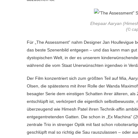
Ehepaar Aaryan (Himesh 
(© cap
Für „The Assessment“ nahm Designer Jan Houllevigue bei 
das beste Szenenbild entgegen – und das kann man gut 
dystopischen Welt, in der es unserem kinderwünschenden 
während die vom Staat Unerwünschten irgendwo in Ver
Der Film konzentriert sich zum größten Teil auf Mia, Aary
Olsen, die spätestens mit ihrer Rolle der Wanda Maximof
besagter Serie dem einstigen Schatten ihrer älteren, a
entschlüpft ist, verkörpert die eigentlich selbstbewusst
überzeugend wie Himesh Patel ihren Technik-affin ambit
entgegentretenden Gatten. Die schon in „Ex Machina“ (201
zentrale Trio in strenger Optik mit fast schon roboterarti
geschlüpft mal so richtig die Sau rauszulassen – oder au