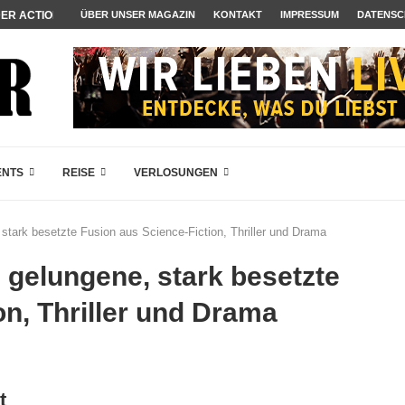
DER ACTION-BLOCKBUSTER...
ÜBER UNSER MAGAZIN
KONTAKT
IMPRESSUM
DATENSC
EGENDÄREN POLARSTERN...
-DRAMA JETZT AUF DVD...
CHLESINGERS ROMCOM AUS 1963...
ENTS
REISE
VERLOSUNGEN
stark besetzte Fusion aus Science-Fiction, Thriller und Drama
gelungene, stark besetzte
on, Thriller und Drama
t