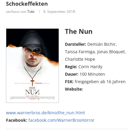
Schockeffekten
verfasst von
Tobi
6. September 2018
The Nun
Darsteller:
Demián Bichir,
Taissa Farmiga, Jonas Bloquet,
Charlotte Hope
Regie:
Corin Hardy
Dauer:
100 Minuten
FSK:
freigegeben ab 16 Jahren
Website:
www.warnerbros.de/kino/the_nun.html
Facebook:
facebook.com/WarnerBrosHorror