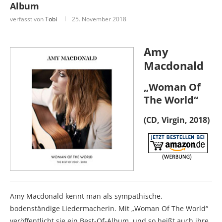
Album
verfasst von
Tobi
25. November 2018
Amy
Macdonald
„Woman Of
The World“
(CD, Virgin, 2018)
Amy Macdonald kennt man als sympathische,
bodenständige Liedermacherin. Mit „Woman Of The World“
veröffentlicht sie ein Best-Of-Album, und so heißt auch ihre