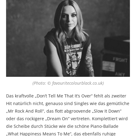
(Photo: © favouritecolourblack.co.uk)
Das kraftvolle „Don’t Tell Me That It’s Over“ fehlt als zweiter
Hit natürlich nicht, genauso sind Singles wie das gemütliche
„Mr Rock And Roll“, das flott abgroovende „Slow It Down“
oder das rockigere „Dream On“ vertreten. Komplettiert wird
die Scheibe durch Stücke wie die schöne Piano-Ballade
„What Happiness Means To Me“, das ebenfalls ruhige